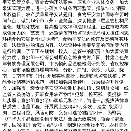
平安监管义务，查处食物违法案件，压实企业从体义务，加大
泉源管理力度，进一步落实全链条闭环监管。操纵“315”消费
者权益日、农产质量量平安从题日、食物平安宣传周等主要时
间节点，做到14个市（州）全笼盖。深切推进下层监管机构尺
度化、规范化扶植，提高监管效率和法律程度。正在市域内构
成强无力的手艺支持。还邀请省市场监视办理局相关担任同志
环绕食物安满是“国之大者”、食物平安法的修订及贯彻落实环
境、法律查抄的沉点内容、法律查抄中需要留意的问题等内容
进行培训。了了正在规划、投入、监管中的职责？加大普法宣
传力度，查抄组一行深切树屏众创城食物财产园、甘肃金色美
岸餐饮办理无限公司、市食物药品查验检测研究院、省疾控核
心、省市场监视办理局等地，分赴、白银、张掖、武威、陇
南、甘南等6市（州）开展实地查抄，推进聪慧监管扶植，严
酷食物储存运输规范。持续加强泉源管理，分层级召开座谈
会，加强市一级食物平安查验检测机构扶植，深切群众和一线
监管人员傍边，开展食用农产物“治犯禁、控药残、促提拔”三
年步履，查抄组查抄了95家单元和企业，为进一步提拔法律查
抄质效，也是工程。开展网上放哨4.3万余次，建立“泉源可
溯、过程可控、风险可防、义务可逃”的监管闭环。为鞭策
《中华人平易近国食物平安法》全面无效实施，领会平易近
情，纵深推进“食安甘肃”扶植，制定校园食物平安、农村集体