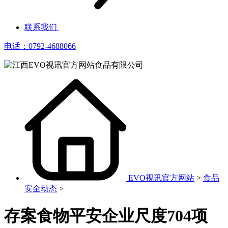
联系我们
电话：0792-4688066
EVO视讯官方网站
>
食品
安全动态
>
存案食物平安企业尺度704项