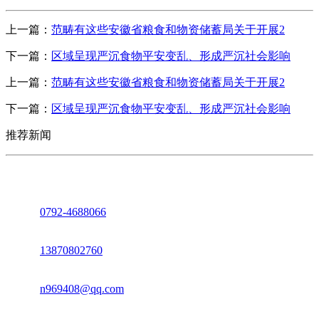
上一篇：
范畴有这些安徽省粮食和物资储蓄局关于开展2
下一篇：
区域呈现严沉食物平安变乱、形成严沉社会影响
上一篇：
范畴有这些安徽省粮食和物资储蓄局关于开展2
下一篇：
区域呈现严沉食物平安变乱、形成严沉社会影响
推荐新闻
座机：
0792-4688066
电话：
13870802760
邮箱：
n969408@qq.com