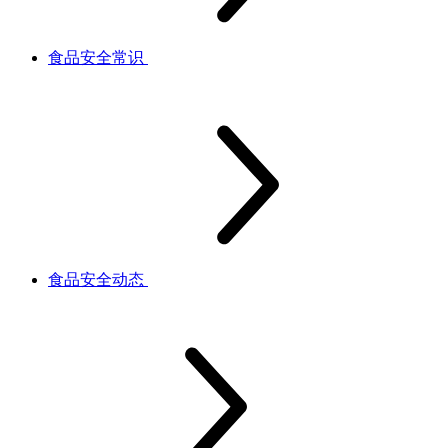
食品安全常识
食品安全动态