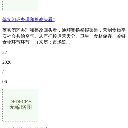
落实闭环办理和整改头看”
落实闭环办理和整改回头看，通顺赞扬举报渠道，营制食物平
安社会共治空气。从严把控运营天分、卫生、食材储存、冷链
食物环节环节，（来历：市场监...
22
2026
/
06